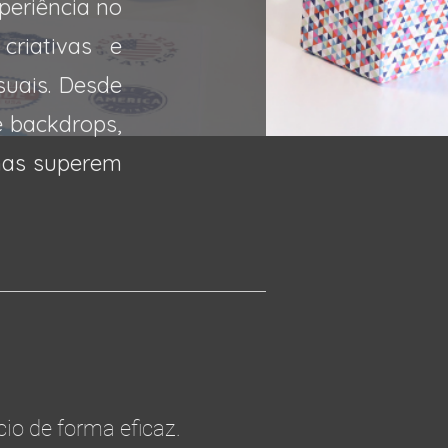
periência no
criativas e
suais. Desde
e backdrops,
 mas superem
io de forma eficaz.