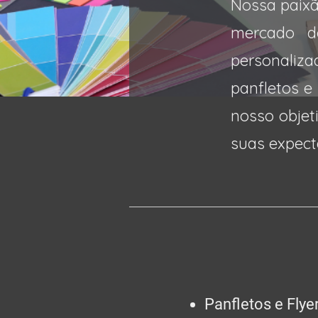
Nossa paixã
mercado de
personaliza
panfletos e
nosso objet
suas expect
Panfletos e Flyer