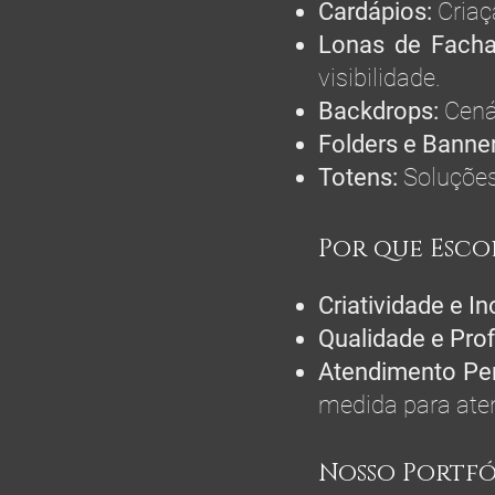
Cardápios:
Criaç
Lonas de Facha
visibilidade.
Backdrops:
Cená
Folders e Banne
Totens:
Soluções
Por que Esco
Criatividade e I
Qualidade e Pro
Atendimento Per
medida para aten
Nosso Portfó